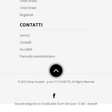
I miei ordini
I miei ticket
Registrati
CONTATTI
Servizi
Contatti
AcceBid
Pannello amministrativo
© 2025 Shop Accesoft - p.iva: 01121540775, All Rights Reserved
Sito web designed con
AcceBuilder Ecom (Versione 1.0.46)
-
Accesoft