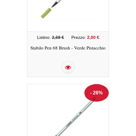
Listino:
2,69 €
Prezzo:
2,00 €
Stabilo Pen 68 Brush - Verde Pistacchio
- 26%